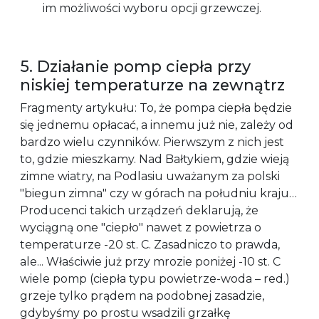
im możliwości wyboru opcji grzewczej.
5. Działanie pomp ciepła przy
niskiej temperaturze na zewnątrz
Fragmenty artykułu: To, że pompa ciepła będzie
się jednemu opłacać, a innemu już nie, zależy od
bardzo wielu czynników. Pierwszym z nich jest
to, gdzie mieszkamy. Nad Bałtykiem, gdzie wieją
zimne wiatry, na Podlasiu uważanym za polski
"biegun zimna" czy w górach na południu kraju…
Producenci takich urządzeń deklarują, że
wyciągną one "ciepło" nawet z powietrza o
temperaturze -20 st. C. Zasadniczo to prawda,
ale... Właściwie już przy mrozie poniżej -10 st. C
wiele pomp (ciepła typu powietrze-woda – red.)
grzeje tylko prądem na podobnej zasadzie,
gdybyśmy po prostu wsadzili grzałkę