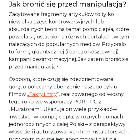
Jak bronić się przed manipulacją?
Zacytowane fragmenty artykułów to tylko
niewielka część kontrowersyjnych lub
absurdalnych teorii na temat pomp ciepła, które
powiela się ostatnio na różnych portalach, w tym
należących do popularnych mediów. Przybrało
to formę gigantycznej (i bardzo kosztownej)
kampanii dezinformacyjnej. Jak zatem bronić się
przed manipulacją?
Osobom, które czują się zdezorientowane,
gorąco polecamy obejrzenie naszego cyklu
filmów „
Fakty i mity
”, realizowanego od wiosny
tego roku we współpracy PORT PC z
„Muratorem”. Ukazuje on wiele przykładów
inwestycji w pompę ciepła, w różnych domach
jednorodzinnych z całej Polski – z perspektywy
właścicieli i autoryzowanych firm instalatorskich,
przy czym nikt nie jest anonimowy i nikt nie